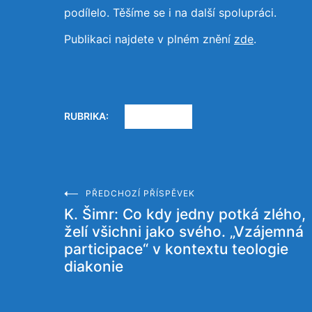
podílelo. Těšíme se i na další spolupráci.
Publikaci najdete v plném znění
zde
.
RUBRIKA:
AKTUALITY
PŘEDCHOZÍ PŘÍSPĚVEK
Navigace
K. Šimr: Co kdy jedny potká zlého,
želí všichni jako svého. „Vzájemná
pro
participace“ v kontextu teologie
diakonie
příspěvek