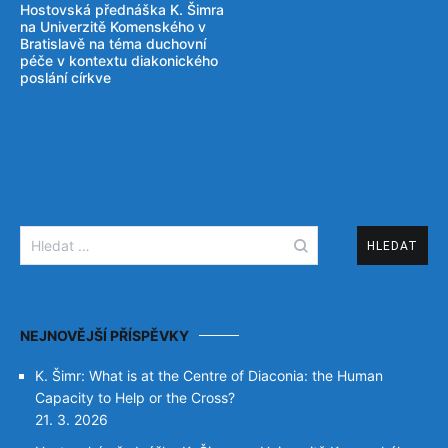
Hostovská přednáška K. Šimra
pro
na Univerzitě Komenského v
Bratislavě na téma duchovní
příspěvek
péče v kontextu diakonického
poslání církve
Vyhledávání
NEJNOVĚJŠÍ PŘÍSPĚVKY
K. Šimr: What is at the Centre of Diaconia: the Human
Capacity to Help or the Cross?
21. 3. 2026