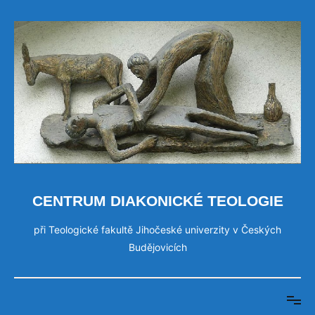
Přeskočit
na
obsah
CENTRUM DIAKONICKÉ TEOLOGIE
při Teologické fakultě Jihočeské univerzity v Českých
Budějovicích