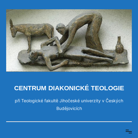
Přeskočit
na
obsah
CENTRUM DIAKONICKÉ TEOLOGIE
při Teologické fakultě Jihočeské univerzity v Českých
Budějovicích