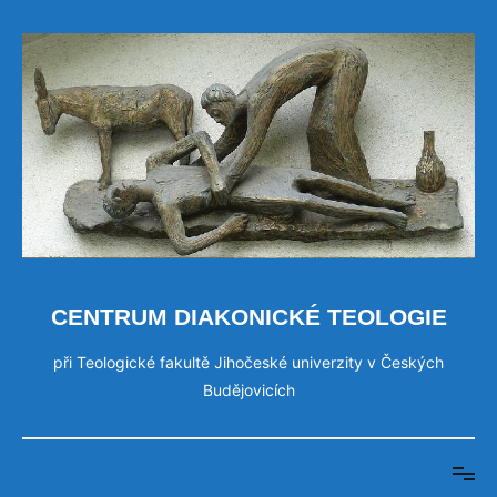
Přeskočit
na
obsah
CENTRUM DIAKONICKÉ TEOLOGIE
při Teologické fakultě Jihočeské univerzity v Českých
Budějovicích