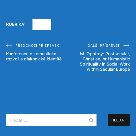
RUBRIKA:
AKCE
PŘEDCHOZÍ PŘÍSPĚVEK
DALŠÍ PŘÍSPĚVEK
Navigace
Konference o komunitním
M. Opatrný: Postsecular,
pro
rozvoji a diakonické identitě
Christian, or Humanistic
Spirituality in Social Work
příspěvek
within Secular Europe
Vyhledávání