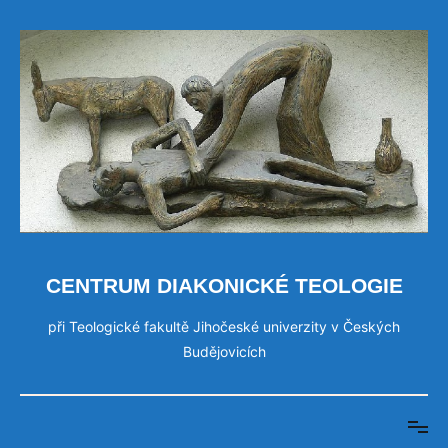
Přeskočit
na
obsah
CENTRUM DIAKONICKÉ TEOLOGIE
při Teologické fakultě Jihočeské univerzity v Českých
Budějovicích