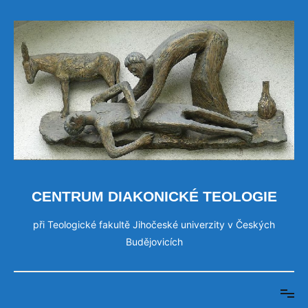
Přeskočit
na
obsah
CENTRUM DIAKONICKÉ TEOLOGIE
při Teologické fakultě Jihočeské univerzity v Českých
Budějovicích