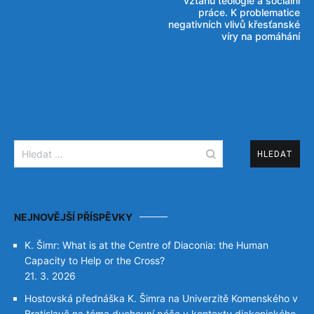
pro
vztahu teologie a sociální
práce. K problematice
příspěvek
negativních vlivů křesťanské
víry na pomáhání
Vyhledávání
NEJNOVĚJŠÍ PŘÍSPĚVKY
K. Šimr: What is at the Centre of Diaconia: the Human
Capacity to Help or the Cross?
21. 3. 2026
Hostovská přednáška K. Šimra na Univerzitě Komenského v
Bratislavě na téma duchovní péče v kontextu diakonického